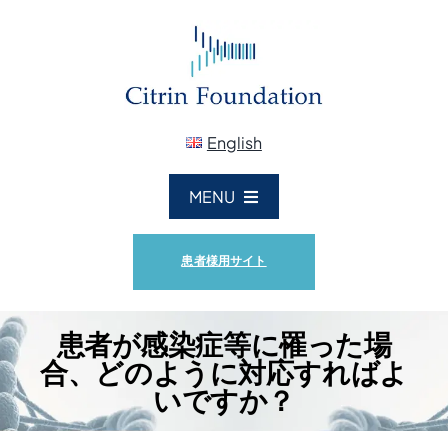
Skip
to
content
English
MENU
ホーム
患者様用サイト
シトリン財団概要
患者が感染症等に罹った場
合、どのように対応すればよ
シトリン欠損症
いですか？