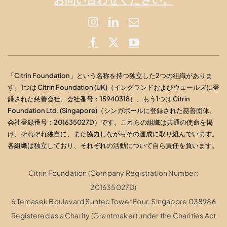
「Citrin Foundation」という名称を持つ独立した2つの組織がありま
す。1つは Citrin Foundation (UK)（イングランドおよびウェールズに登
録された慈善会社、会社番号：15940318）、もう1つは Citrin
Foundation Ltd. (Singapore)（シンガポールに登録された慈善団体、
会社登録番号：201635027D）です。これらの組織は共通の使命を掲
げ、それぞれ独自に、また協力しながらその達成に取り組んでいます。
各組織は独立しており、それぞれの活動について自ら責任を負います。
Citrin Foundation (Company Registration Number:
201635027D)
6 Temasek Boulevard Suntec Tower Four, Singapore 038986
Registered as a Charity (Grantmaker) under the Charities Act