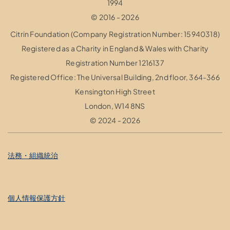
1994
© 2016 - 2026
Citrin Foundation (Company Registration Number: 15940318)
Registered as a Charity in England & Wales with Charity
Registration Number 1216137
Registered Office: The Universal Building, 2nd floor, 364-366
Kensington High Street
London, W14 8NS
© 2024 - 2026
法務・組織統治
個人情報保護方針