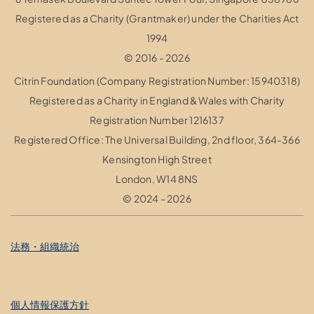
Registered as a Charity (Grantmaker) under the Charities Act
1994
© 2016 - 2026
Citrin Foundation (Company Registration Number: 15940318)
Registered as a Charity in England & Wales with Charity
Registration Number 1216137
Registered Office: The Universal Building, 2nd floor, 364-366
Kensington High Street
London, W14 8NS
© 2024 - 2026
法務・組織統治
個人情報保護方針