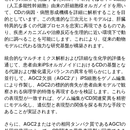
（人工多能性幹細胞）由来の肝細胞様オルガノイドを用い
て、CDの病因・病態形成機構を詳細に解析することを目
的としています。この先進的な三次元ヒトモデルは、肝臓
特異的な多くの代謝プロセスを忠実に再現できるものであ
り、疾患メカニズムや治療反応を生理的に近い環境下で動
的に調べることを可能にします。これにより、従来の動物
モデルに代わる強力な研究基盤が構築されます。
統合的なマルチオミクス解析および詳細な生化学的評価を
通じて、患者由来iPSオルガノイドにおけるCDの基盤とな
る代謝および酸化還元バランスの異常を明らかにします。
並行して、AGC2欠損（AGC2⁻/⁻）iPS細胞をゲノム編集
により作製し、AGC2の標的的喪失が患者由来モデルで観
察される病理学的特徴を再現するかを検証します。これら
の表現型が一致すれば、ゲノム編集がCD関連変異を精密
にモデル化し、遺伝型と表現型の関係を探る有力な手段で
あることが実証されます。
さらに、AGC2またはその相同タンパク質であるAGC1の