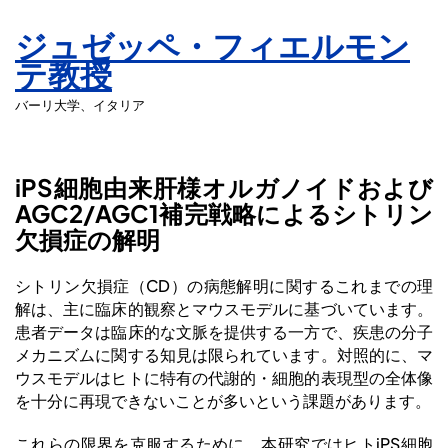
研究
ジュゼッペ・フィエルモン
テ教授
医療従事者
バーリ大学、イタリア
患者支援
iPS細胞由来肝様オルガノイドおよび
ご案内・イベント
AGC2/AGC1補完戦略によるシトリン
欠損症の解明
患者向けサイト
シトリン欠損症（CD）の病態解明に関するこれまでの理
解は、主に臨床的観察とマウスモデルに基づいています。
患者データは臨床的な文脈を提供する一方で、疾患の分子
English
メカニズムに関する知見は限られています。対照的に、マ
ウスモデルはヒトに特有の代謝的・細胞的表現型の全体像
を十分に再現できないことが多いという課題があります。
これらの限界を克服するために、本研究ではヒトiPS細胞