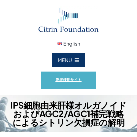
Skip
to
content
English
MENU
ホーム
患者様用サイト
シトリン財団概要
IPS細胞由来肝様オルガノイド
およびAGC2/AGC1補完戦略
シトリン欠損症
によるシトリン欠損症の解明