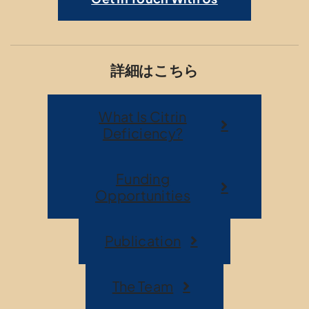
詳細はこちら
What Is Citrin
Deficiency?
Funding
Opportunities
Publication
The Team